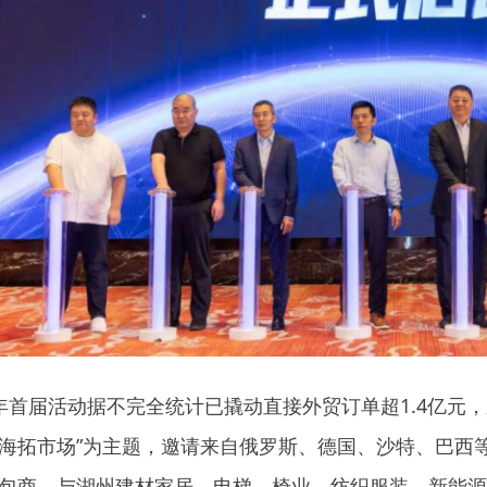
年首届活动据不完全统计已撬动直接外贸订单超1.4亿元
海拓市场”为主题，邀请来自俄罗斯、德国、沙特、巴西等
包商，与湖州建材家居、电梯、椅业、纺织服装、新能源